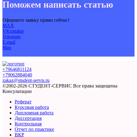
Поможем написать статью
Оформите заявку прямо сейчас!
MAX
VKontakte
Telegram
E-mail
Max
+79646811124
+79062884040
zakaz@student-servis.ru
©2002-2026 СТУДЕНТ-СЕРВИС
Все права защищены
Консультации
Реферат
Курсовая работа
Дипломная работа
Диссертация
Контрольная
Отчет по практике
ВКР