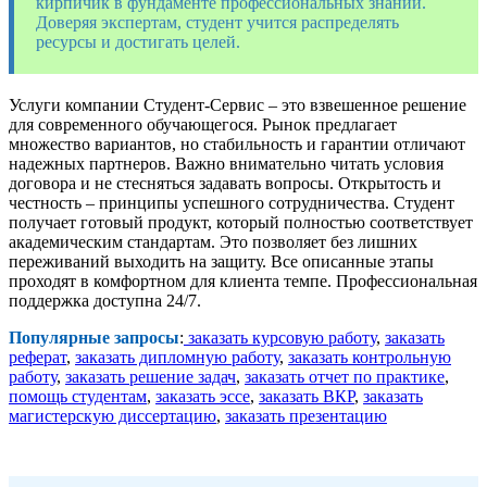
кирпичик в фундаменте профессиональных знаний.
Доверяя экспертам, студент учится распределять
ресурсы и достигать целей.
Услуги компании Студент-Сервис – это взвешенное решение
для современного обучающегося. Рынок предлагает
множество вариантов, но стабильность и гарантии отличают
надежных партнеров. Важно внимательно читать условия
договора и не стесняться задавать вопросы. Открытость и
честность – принципы успешного сотрудничества. Студент
получает готовый продукт, который полностью соответствует
академическим стандартам. Это позволяет без лишних
переживаний выходить на защиту. Все описанные этапы
проходят в комфортном для клиента темпе. Профессиональная
поддержка доступна 24/7.
Популярные запросы
:
заказать курсовую работу
,
заказать
реферат
,
заказать дипломную работу
,
заказать контрольную
работу
,
заказать решение задач
,
заказать отчет по практике
,
помощь студентам
,
заказать эссе
,
заказать ВКР
,
заказать
магистерскую диссертацию
,
заказать презентацию