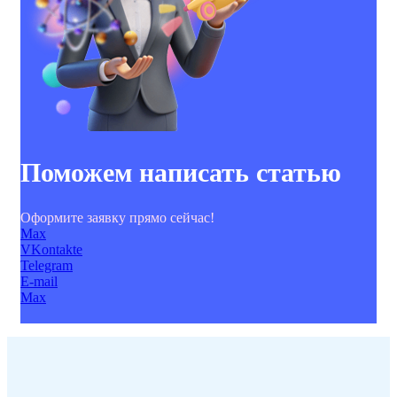
Поможем написать статью
Оформите заявку прямо сейчас!
Max
VKontakte
Telegram
E-mail
Max