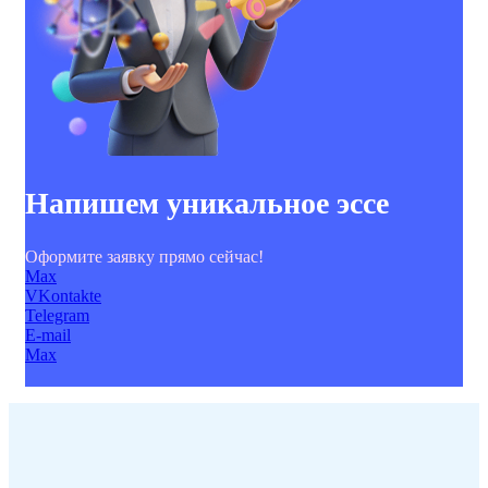
Напишем уникальное эссе
Оформите заявку прямо сейчас!
Max
VKontakte
Telegram
E-mail
Max