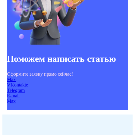
Поможем написать статью
Оформите заявку прямо сейчас!
Max
VKontakte
Telegram
E-mail
Max