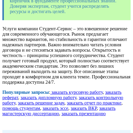
кирпичик в фундаменте профессиональных знаний.
Доверяя экспертам, студент учится распределять
ресурсы и достигать целей.
Услуги компании Студент-Сервис – это взвешенное решение
для современного обучающегося. Рынок предлагает
множество вариантов, но стабильность и гарантии отличают
надежных партнеров. Важно внимательно читать условия
договора и не стесняться задавать вопросы. Открытость и
честность – принципы успешного сотрудничества. Студент
получает готовый продукт, который полностью соответствует
академическим стандартам. Это позволяет без лишних
переживаний выходить на защиту. Все описанные этапы
проходят в комфортном для клиента темпе. Профессиональная
поддержка доступна 24/7.
Популярные запросы
:
заказать курсовую работу
,
заказать
реферат
,
заказать дипломную работу
,
заказать контрольную
работу
,
заказать решение задач
,
заказать отчет по практике
,
помощь студентам
,
заказать эссе
,
заказать ВКР
,
заказать
магистерскую диссертацию
,
заказать презентацию