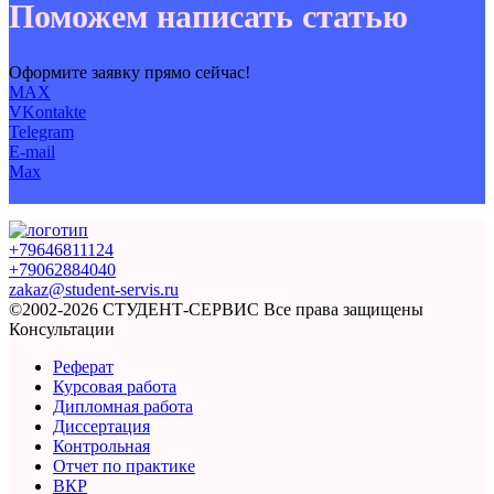
Поможем написать статью
Оформите заявку прямо сейчас!
MAX
VKontakte
Telegram
E-mail
Max
+79646811124
+79062884040
zakaz@student-servis.ru
©2002-2026 СТУДЕНТ-СЕРВИС
Все права защищены
Консультации
Реферат
Курсовая работа
Дипломная работа
Диссертация
Контрольная
Отчет по практике
ВКР